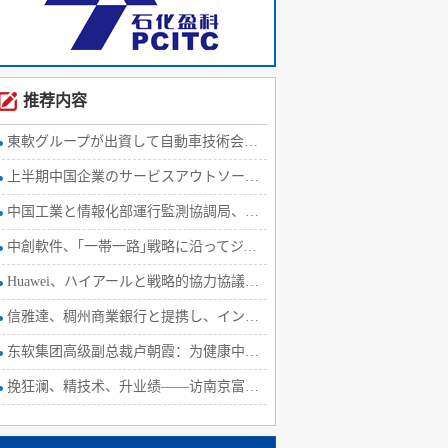
推荐内容
東軟グループが出資して自動車技術会社を設立
上半期中国企業のサービスアウトソーシング、契約ベース金額4.9%
中国工業と情報化部運行監測協調局、上半期ソフトウェア経済運行
中創軟件、｢一帯一路｣戦略に沿ってジャマイカの高
Huawei、ハイアールと戦略的協力協議を締結
信雅達、稠州商業銀行と提携し、インターネット金融に取組む
东软集团高级副总裁卢朝霞：为健康中国战略献智出力
挽狂澜、精技术、升业绩——访南京富士通南大软件技术有限公司副董事长、总经理长仓浩士