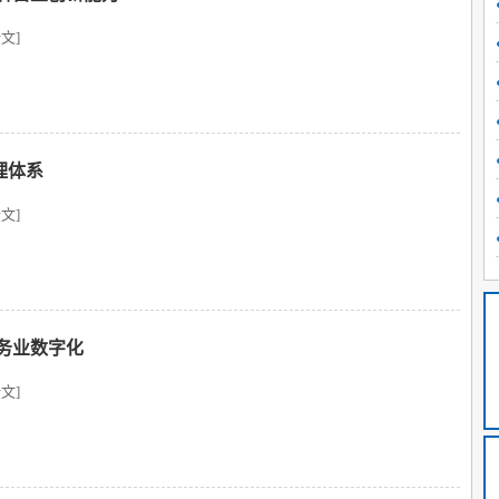
文]
理体系
文]
务业数字化
文]