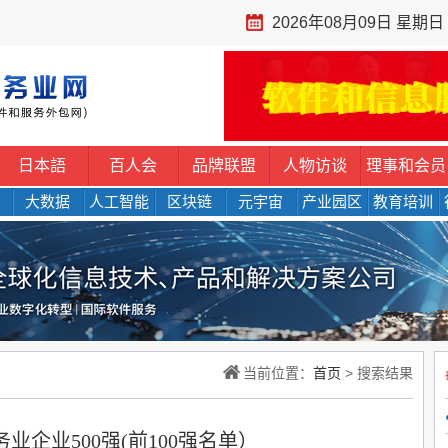
2026年08月09日 星期日
日本語
百人会
品牌联盟
人物访谈
理事和会员
大数据
人工智能
区块链
元宇宙
产业园区
教育培训
当前位置：
首页
> 搜索结果
务业企业500强(前100强名单）