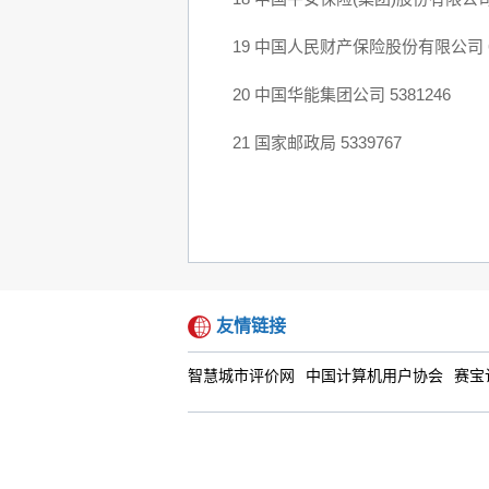
19 中国人民财产保险股份有限公司 62
20 中国华能集团公司 5381246
21 国家邮政局 5339767
友情链接
智慧城市评价网
中国计算机用户协会
赛宝