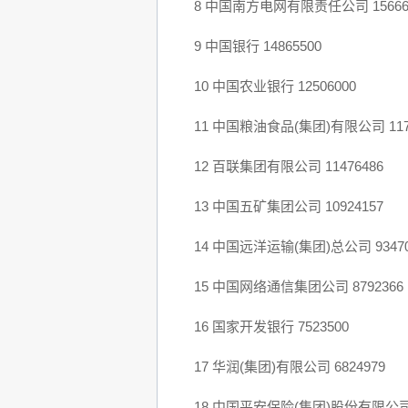
8 中国南方电网有限责任公司 15666
9 中国银行 14865500
10 中国农业银行 12506000
11 中国粮油食品(集团)有限公司 117
12 百联集团有限公司 11476486
13 中国五矿集团公司 10924157
14 中国远洋运输(集团)总公司 93470
15 中国网络通信集团公司 8792366
16 国家开发银行 7523500
17 华润(集团)有限公司 6824979
18 中国平安保险(集团)股份有限公司 6